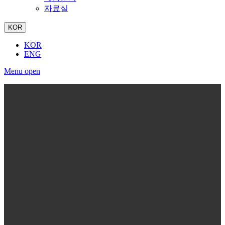
자료실
KOR
KOR
ENG
Menu open