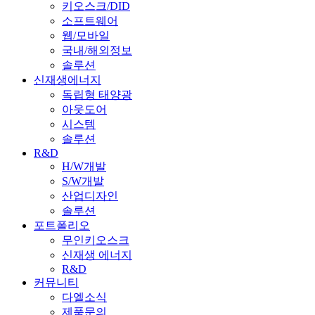
키오스크/DID
소프트웨어
웹/모바일
국내/해외정보
솔루션
신재생에너지
독립형 태양광
아웃도어
시스템
솔루션
R&D
H/W개발
S/W개발
산업디자인
솔루션
포트폴리오
무인키오스크
신재생 에너지
R&D
커뮤니티
다엘소식
제품문의