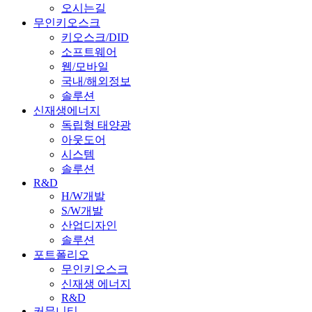
오시는길
무인키오스크
키오스크/DID
소프트웨어
웹/모바일
국내/해외정보
솔루션
신재생에너지
독립형 태양광
아웃도어
시스템
솔루션
R&D
H/W개발
S/W개발
산업디자인
솔루션
포트폴리오
무인키오스크
신재생 에너지
R&D
커뮤니티