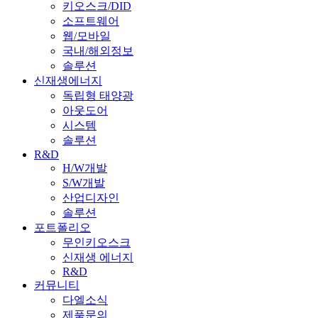
키오스크/DID
소프트웨어
웹/모바일
국내/해외정보
솔루션
신재생에너지
독립형 태양광
아웃도어
시스템
솔루션
R&D
H/W개발
S/W개발
산업디자인
솔루션
포트폴리오
무인키오스크
신재생 에너지
R&D
커뮤니티
다엘소식
제품문의