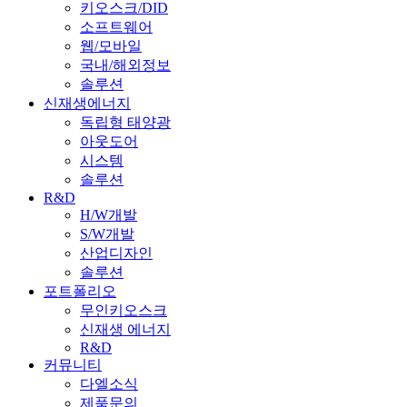
키오스크/DID
소프트웨어
웹/모바일
국내/해외정보
솔루션
신재생에너지
독립형 태양광
아웃도어
시스템
솔루션
R&D
H/W개발
S/W개발
산업디자인
솔루션
포트폴리오
무인키오스크
신재생 에너지
R&D
커뮤니티
다엘소식
제품문의