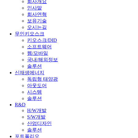
회사개요
인사말
회사연혁
보유기술
오시는길
무인키오스크
키오스크/DID
소프트웨어
웹/모바일
국내/해외정보
솔루션
신재생에너지
독립형 태양광
아웃도어
시스템
솔루션
R&D
H/W개발
S/W개발
산업디자인
솔루션
포트폴리오