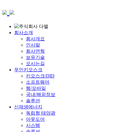
회사소개
회사개요
인사말
회사연혁
보유기술
오시는길
무인키오스크
키오스크/DID
소프트웨어
웹/모바일
국내/해외정보
솔루션
신재생에너지
독립형 태양광
아웃도어
시스템
솔루션