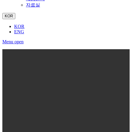
자료실
KOR
KOR
ENG
Menu open