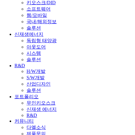
키오스크/DID
소프트웨어
웹/모바일
국내/해외정보
솔루션
신재생에너지
독립형 태양광
아웃도어
시스템
솔루션
R&D
H/W개발
S/W개발
산업디자인
솔루션
포트폴리오
무인키오스크
신재생 에너지
R&D
커뮤니티
다엘소식
제품문의