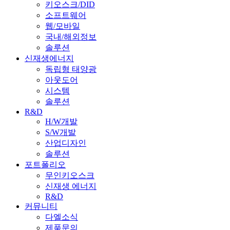
키오스크/DID
소프트웨어
웹/모바일
국내/해외정보
솔루션
신재생에너지
독립형 태양광
아웃도어
시스템
솔루션
R&D
H/W개발
S/W개발
산업디자인
솔루션
포트폴리오
무인키오스크
신재생 에너지
R&D
커뮤니티
다엘소식
제품문의