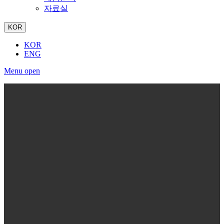
자료실
KOR
KOR
ENG
Menu open