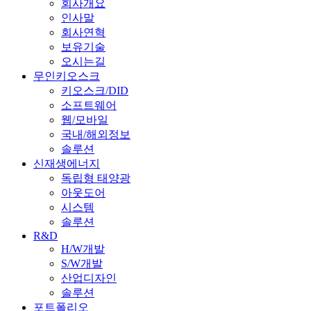
회사개요
인사말
회사연혁
보유기술
오시는길
무인키오스크
키오스크/DID
소프트웨어
웹/모바일
국내/해외정보
솔루션
신재생에너지
독립형 태양광
아웃도어
시스템
솔루션
R&D
H/W개발
S/W개발
산업디자인
솔루션
포트폴리오