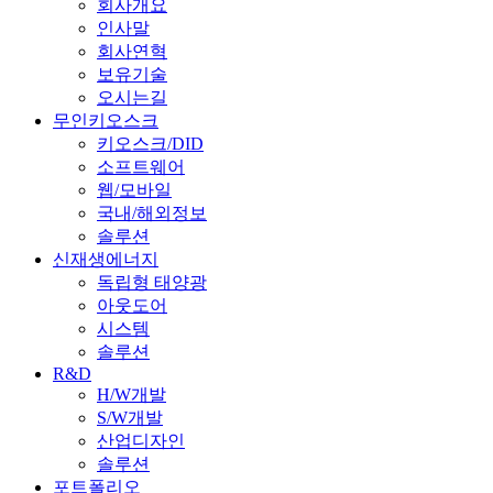
회사개요
인사말
회사연혁
보유기술
오시는길
무인키오스크
키오스크/DID
소프트웨어
웹/모바일
국내/해외정보
솔루션
신재생에너지
독립형 태양광
아웃도어
시스템
솔루션
R&D
H/W개발
S/W개발
산업디자인
솔루션
포트폴리오