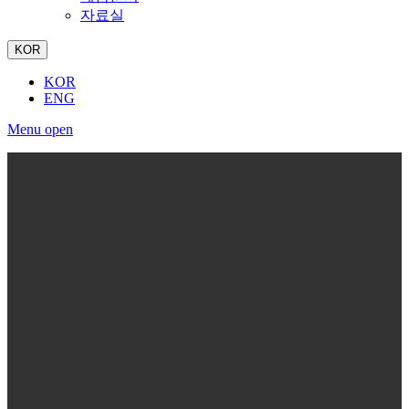
자료실
KOR
KOR
ENG
Menu open