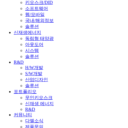
키오스크/DID
소프트웨어
웹/모바일
국내/해외정보
솔루션
신재생에너지
독립형 태양광
아웃도어
시스템
솔루션
R&D
H/W개발
S/W개발
산업디자인
솔루션
포트폴리오
무인키오스크
신재생 에너지
R&D
커뮤니티
다엘소식
제품문의