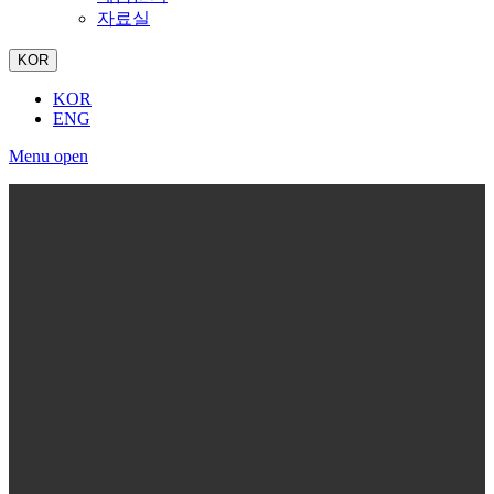
자료실
KOR
KOR
ENG
Menu open