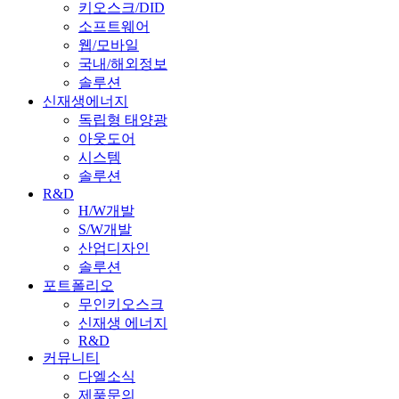
키오스크/DID
소프트웨어
웹/모바일
국내/해외정보
솔루션
신재생에너지
독립형 태양광
아웃도어
시스템
솔루션
R&D
H/W개발
S/W개발
산업디자인
솔루션
포트폴리오
무인키오스크
신재생 에너지
R&D
커뮤니티
다엘소식
제품문의