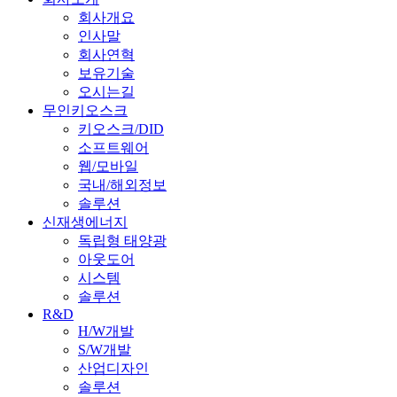
회사개요
인사말
회사연혁
보유기술
오시는길
무인키오스크
키오스크/DID
소프트웨어
웹/모바일
국내/해외정보
솔루션
신재생에너지
독립형 태양광
아웃도어
시스템
솔루션
R&D
H/W개발
S/W개발
산업디자인
솔루션