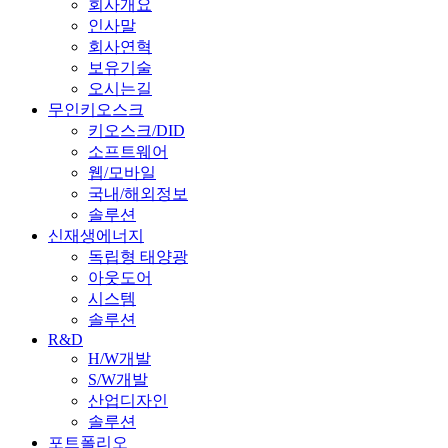
회사개요
인사말
회사연혁
보유기술
오시는길
무인키오스크
키오스크/DID
소프트웨어
웹/모바일
국내/해외정보
솔루션
신재생에너지
독립형 태양광
아웃도어
시스템
솔루션
R&D
H/W개발
S/W개발
산업디자인
솔루션
포트폴리오