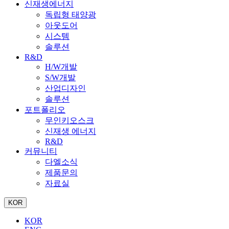
신재생에너지
독립형 태양광
아웃도어
시스템
솔루션
R&D
H/W개발
S/W개발
산업디자인
솔루션
포트폴리오
무인키오스크
신재생 에너지
R&D
커뮤니티
다엘소식
제품문의
자료실
KOR
KOR