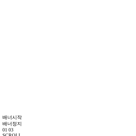
배너시작
배너정지
01
03
SCROLL