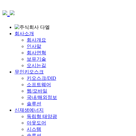
회사소개
회사개요
인사말
회사연혁
보유기술
오시는길
무인키오스크
키오스크/DID
소프트웨어
웹/모바일
국내/해외정보
솔루션
신재생에너지
독립형 태양광
아웃도어
시스템
솔루션